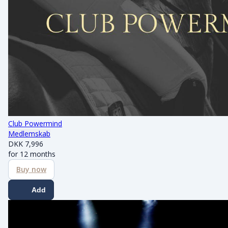
Club Powermind
Medlemskab
DKK
7,996
for 12 months
Buy now
Add