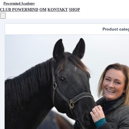
Powermind Academy
CLUB POWERMIND
OM
KONTAKT
SHOP
Product cate