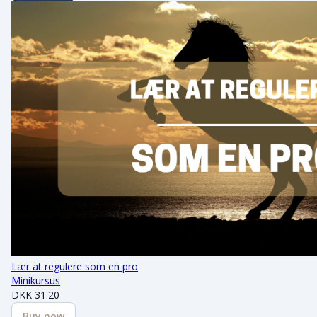
Lær at regulere som en pro
Minikursus
DKK
31.20
Buy now