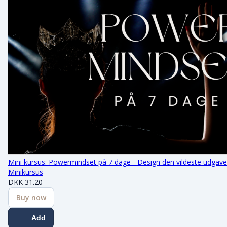
Mini kursus: Powermindset på 7 dage - Design den vildeste udgave a
Minikursus
DKK
31.20
Buy now
Add